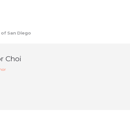
f San Diego
r Choi
hor