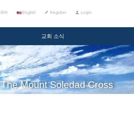
국어
English
Register
Login
교회 소식
The Mount Soledad Cross