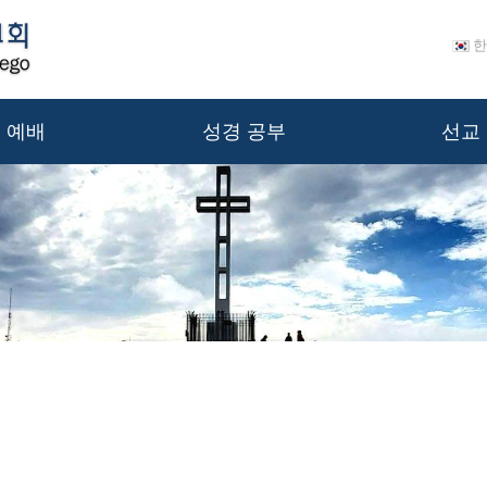
한
예배
성경 공부
선교