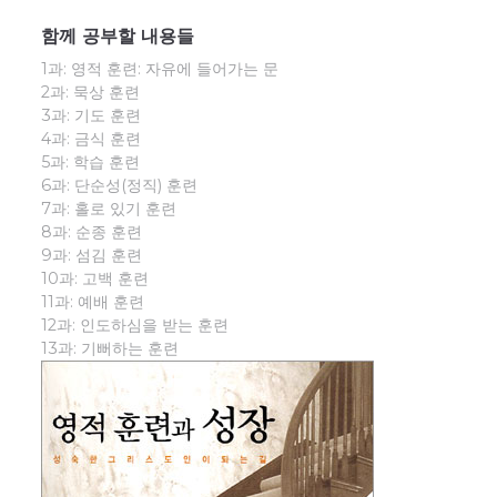
함께 공부할 내용들
1과: 영적 훈련: 자유에 들어가는 문
2과: 묵상 훈련
3과: 기도 훈련
4과: 금식 훈련
5과: 학습 훈련
6과: 단순성(정직) 훈련
7과: 홀로 있기 훈련
8과: 순종 훈련
9과: 섬김 훈련
10과: 고백 훈련
11과: 예배 훈련
12과: 인도하심을 받는 훈련
13과: 기뻐하는 훈련