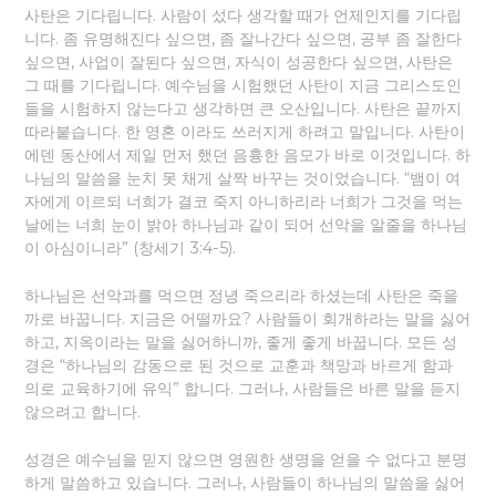
사탄은 기다립니다. 사람이 섰다 생각할 때가 언제인지를 기다립
니다. 좀 유명해진다 싶으면, 좀 잘나간다 싶으면, 공부 좀 잘한다
싶으면, 사업이 잘된다 싶으면, 자식이 성공한다 싶으면, 사탄은
그 때를 기다립니다. 예수님을 시험했던 사탄이 지금 그리스도인
들을 시험하지 않는다고 생각하면 큰 오산입니다. 사탄은 끝까지
따라붙습니다. 한 영혼 이라도 쓰러지게 하려고 말입니다. 사탄이
에덴 동산에서 제일 먼저 했던 음흉한 음모가 바로 이것입니다. 하
나님의 말씀을 눈치 못 채게 살짝 바꾸는 것이었습니다. “뱀이 여
자에게 이르되 너희가 결코 죽지 아니하리라 너희가 그것을 먹는
날에는 너희 눈이 밝아 하나님과 같이 되어 선악을 알줄을 하나님
이 아심이니라” (창세기 3:4-5).
하나님은 선악과를 먹으면 정녕 죽으리라 하셨는데 사탄은 죽을
까로 바꿉니다. 지금은 어떨까요? 사람들이 회개하라는 말을 싫어
하고, 지옥이라는 말을 싫어하니까, 좋게 좋게 바꿉니다. 모든 성
경은 “하나님의 감동으로 된 것으로 교훈과 책망과 바르게 함과
의로 교육하기에 유익” 합니다. 그러나, 사람들은 바른 말을 듣지
않으려고 합니다.
성경은 예수님을 믿지 않으면 영원한 생명을 얻을 수 없다고 분명
하게 말씀하고 있습니다. 그러나, 사람들이 하나님의 말씀을 싫어