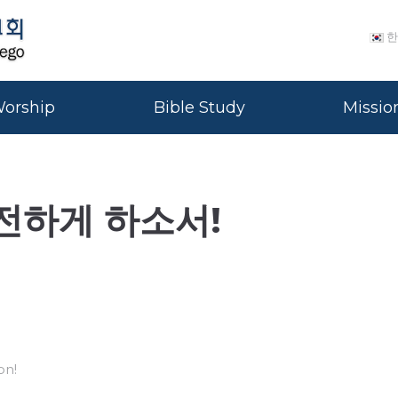
한
orship
Bible Study
Missio
전하게 하소서!
on!