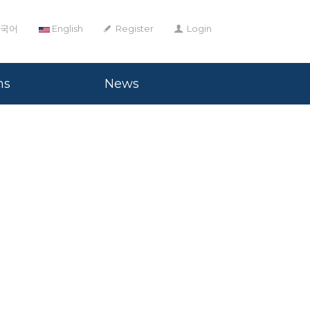
국어
English
Register
Login
ns
News